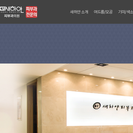
새하얀 소개
여드름/모공
기미/색