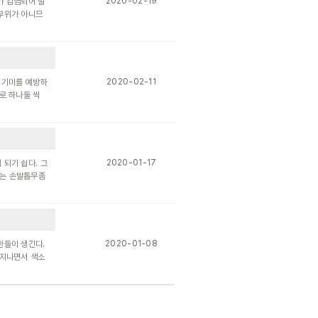
2020-02-19
가 감염되어 발
 부위가 아니므
2020-02-11
는 기미를 예방하
로 하나둘 씩
2020-01-17
 되기 쉽다. 그
때는 손발톱무좀
2020-01-08
환들이 생긴다.
 지나면서 색소