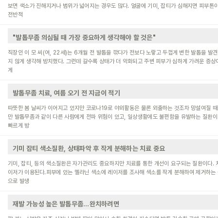
보면 색소가 진해지거나 범위가 넓어지는 경우도 많다. 얼굴에 기미, 잡티가 심해지면 피부톤
전반적
"발톱무좀 의심될 때 가장 중요하게 생각해야 할 것은"
직장인 이 모 씨(여, 22세)는 6개월 전 발톱을 깎다가 전보다 노랗고 두껍게 변한 발톱을 발
지 않게 생각해 방치했다. 그런데 갈수록 상태가 더 악화되고 주변 피부가 심하게 가려운 증상
게
발톱무좀 치료, 여름 오기 전 지금이 적기
따뜻한 봄 날씨가 이어지고 있지만 코로나19로 야외활동은 물론 외출하는 것조차 망설여질 때
만 발톱무좀과 같이 다른 사람에게 전파 위험이 있고, 일상생활에도 불편함을 유발하는 질환이
빠르게 방
기미 잡티 색소질환, 상태파악 후 작게 분해하는 치료 중요
기미, 잡티, 등의 색소질환은 자가관리도 중요하지만 치료를 통한 개선이 요구되는 질환이다. 
이저가 이용된다.피부에 있는 멜라닌 색소에 레이저를 조사해 색소를 작게 분해하여 제거하는 
으로 발생
재발 가능성 높은 발톱무좀…완치하려면