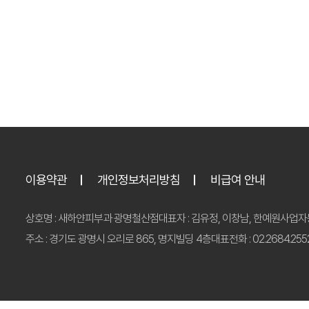
이용약관
개인정보처리방침
비급여 안내
상호명 : 새하얀피부과 광명철산점
대표자 : 김유정, 이창남, 한예원
사업자등
주소 : 경기도 광명시 오리로 865, 명지빌딩 4층
대표전화 : 02.2684.255