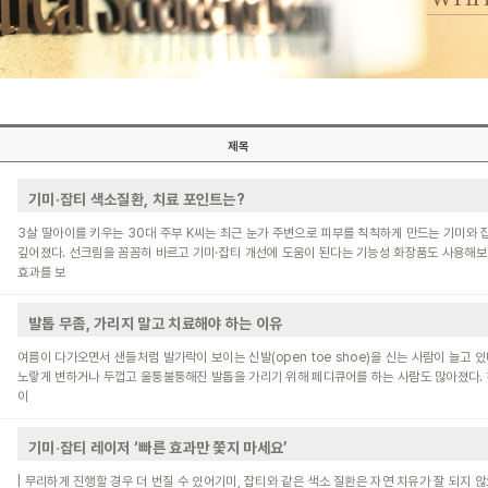
제목
기미·잡티 색소질환, 치료 포인트는?
3살 딸아이를 키우는 30대 주부 K씨는 최근 눈가 주변으로 피부를 칙칙하게 만드는 기미와 
깊어졌다. 선크림을 꼼꼼히 바르고 기미·잡티 개선에 도움이 된다는 기능성 화장품도 사용해
효과를 보
발톱 무좀, 가리지 말고 치료해야 하는 이유
여름이 다가오면서 샌들처럼 발가락이 보이는 신발(open toe shoe)을 신는 사람이 늘고 있
노랗게 변하거나 두껍고 울퉁불퉁해진 발톱을 가리기 위해 페디큐어를 하는 사람도 많아졌다.
이
기미‧잡티 레이저 ‘빠른 효과만 쫓지 마세요’
| 무리하게 진행할 경우 더 번질 수 있어기미, 잡티와 같은 색소 질환은 자연 치유가 잘 되지 