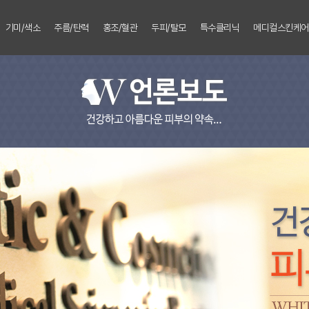
기미/색소
주름/탄력
홍조/혈관
두피/탈모
특수클리닉
메디컬스킨케어