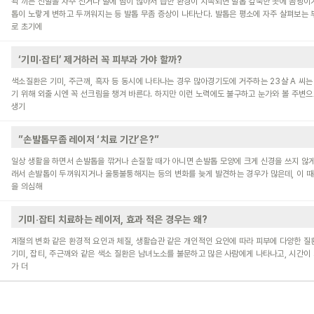
꽉 끼는 신발을 자주 신거나 발에 땀이 많아서 습한 환경이 지속되면 발톱 깊숙한 곳에 곰팡이
톱이 노랗게 변하고 두꺼워지는 등 발톱 무좀 증상이 나타난다. 발톱은 평소에 자주 살펴보는
로 초기에
‘기미·잡티’ 제거하러 꼭 피부과 가야 할까?
색소질환은 기미, 주근깨, 흑자 등 동시에 나타나는 경우 많아경기도에 거주하는 23살 A 씨
기 위해 외출 시엔 꼭 선크림을 챙겨 바른다. 하지만 이런 노력에도 불구하고 눈가와 볼 주변으
생기
”손발톱무좀 레이저 ‘치료 기간’은?”
일상 생활을 하면서 손발톱을 깎거나 손질할 때가 아니면 손발톱 모양에 크게 신경을 쓰지 않게
래서 손발톱이 두꺼워지거나 울퉁불퉁해지는 등의 변화를 늦게 발견하는 경우가 많은데, 이 
을 의심해
기미‧잡티 치료하는 레이저, 효과 적은 경우는 왜?
계절의 변화 같은 환경적 요인과 체질, 생활습관 같은 개인적인 요인에 따라 피부에 다양한 질
기미, 잡티, 주근깨와 같은 색소 질환은 남녀노소를 불문하고 많은 사람에게 나타나고, 시간이
가 더