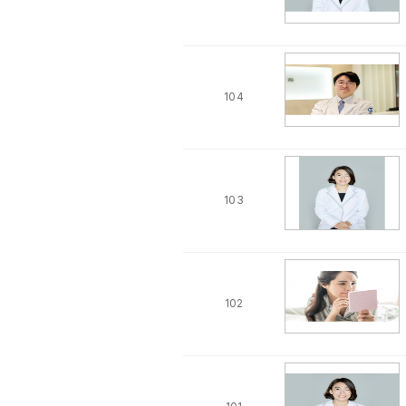
104
103
102