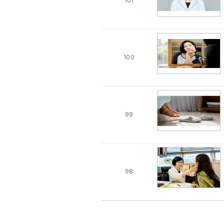
101
100
99
98