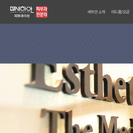
새하얀 소개
여드름/모공